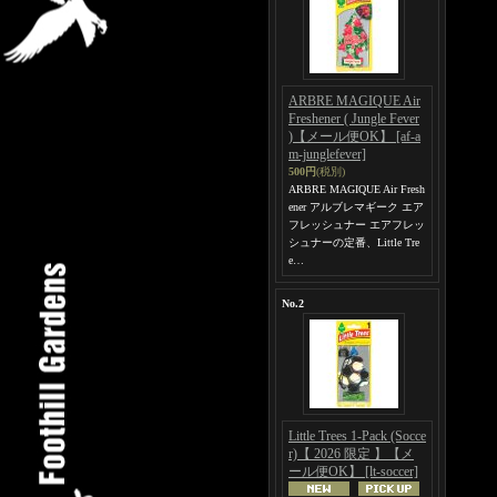
ARBRE MAGIQUE Air
Freshener ( Jungle Fever
)【メール便OK】
[af-a
m-junglefever]
500円
(税別)
ARBRE MAGIQUE Air Fresh
ener アルブレマギーク エア
フレッシュナー エアフレッ
シュナーの定番、Little Tre
e…
No.2
Little Trees 1-Pack (Socce
r)【 2026 限定 】【メ
ール便OK】
[lt-soccer]