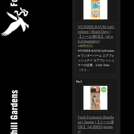
WUNDER-BAUM AirFr
eshener ( Beach Days )
【メール便OK】
[af-w
b-d-beachdays]
540円
(税別)
WUNDER-BAUM AirFreshen
er ワンダーバーム エアフレ
ッシュナー エアフレッシュ
ナーの定番、Little Trees
（リト…
No.5
Fresh Fresheners Brazilia
na ( Jasmin )【メール便
OK】
[af-ff0033-jasmin
e]