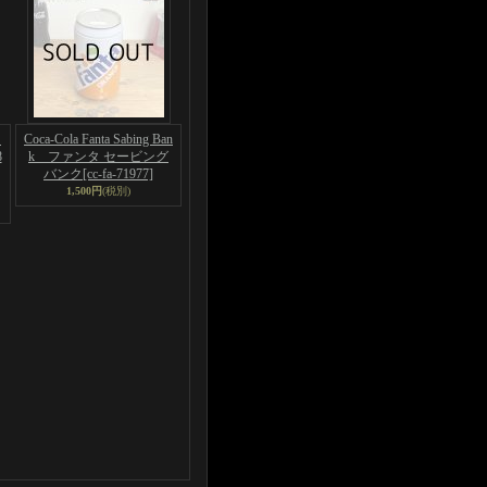
フ
Coca-Cola Fanta Sabing Ban
8
k ファンタ セービング
バンク
[cc-fa-71977]
1,500円
(税別)