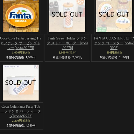
Coca-Cola Fanta Serving Tra
Fanta Straw Holder ファン
FANTA COASTER SET 
y ファンタ サービングト
タ ストローホルダー
[cc-fa
ァンタ コースター
[cc-fa-
レー
[cc-fa-92275]
-92278]
3003]
1,000円
(税別)
1,000円
(税別)
800円
(税別)
希望小売価格
:
1,980円
希望小売価格
:
2,000円
希望小売価格
:
2,180円
Coca-Cola Fanta Party Tub
ファンタ パーティータ
ブ
[cc-fa-92273]
2,200円
(税別)
希望小売価格
:
4,380円