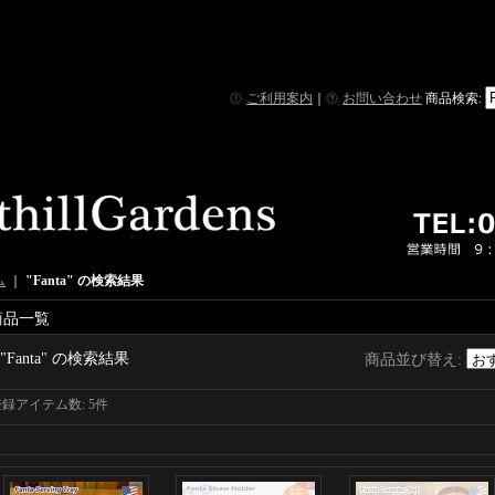
ご利用案内
｜
お問い合わせ
商品検索
:
ム
｜
"Fanta"
の
検索結果
商品一覧
"Fanta"
の
検索結果
商品並び替え
:
登録アイテム数
:
5件