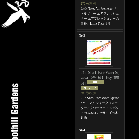
270円
(税別)
Little Trees Air Freshener リ
トルツリー エアフレッシュ
ナー エアフレッシュナーの
定番、Little Trees（リ…
No.3
24in Shark-Face Water Sq
uirter【全4種】
[toy-898
51]
300円
(税別)
24in Shark-Face Water Squirte
r 24インチ シャークウォー
タースクワーター インパク
トのあるロングサイズの水
鉄砲…
No.4