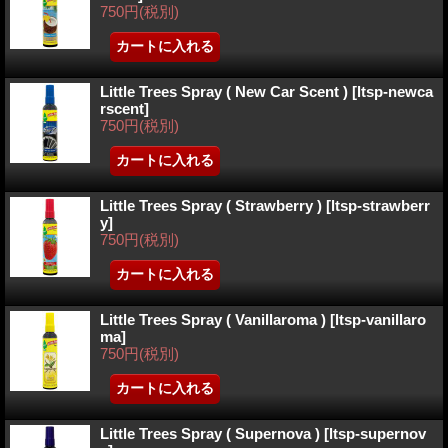
750円
(税別)
Little Trees Spray ( New Car Scent )
[ltsp-newca
rscent]
750円
(税別)
Little Trees Spray ( Strawberry )
[ltsp-strawberr
y]
750円
(税別)
Little Trees Spray ( Vanillaroma )
[ltsp-vanillaro
ma]
750円
(税別)
Little Trees Spray ( Supernova )
[ltsp-supernov