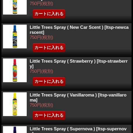
750円
(税別)
Little Trees Spray ( New Car Scent )
[ltsp-newca
rscent]
750円
(税別)
Little Trees Spray ( Strawberry )
[ltsp-strawberr
y]
750円
(税別)
Little Trees Spray ( Vanillaroma )
[ltsp-vanillaro
ma]
750円
(税別)
Little Trees Spray ( Supernova )
[ltsp-supernov