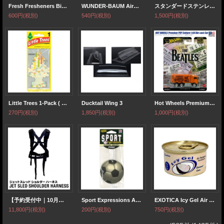
Fresh Fresheners Bikini Butt ( Jasmine )【メール便OK】
WUNDER-BAUM AirFreshener ( Tropical ) 【メール便OK】
スタンダードステンレスマフラー（ステップデュアル右側ショート 焼色加工 出口径6Φ ステー⇔出口15ｍｍ）
600円
(税別)
540円
(税別)
1,500円
(税別)
Little Trees 1-Pack ( Celebrate! )【廃盤・在庫限り】【メール便OK】
Ducktail Wing 3
Hot Wheels Premium POP Culture The Beatles HIWAY HAULER
270円
(税別)
1,850円
(税別)
1,000円
(税別)
【予約受付中｜10月中旬発送】 Jet Sled Shoulder Harness
Sport Expressions Air Freshener ( Soccer Ball )【メール便OK】
EXOTICA Icy Gel Air Freshener ( Coconut )
11,800円
(税別)
200円
(税別)
750円
(税別)