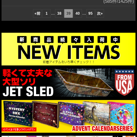
(585件/1425件)
...
...
«
前
1
38
39
40
95
次
»