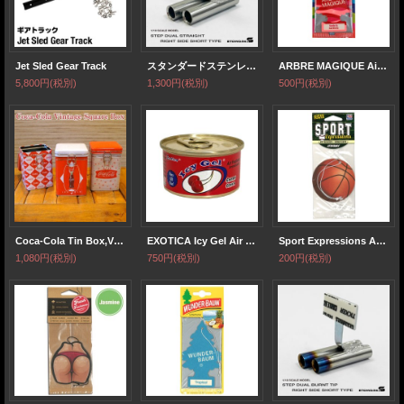
Jet Sled Gear Track
スタンダードステンレスマフラー（ステップデュアル右側ショート 出口径6Φ ステー⇔出口15ｍｍ）
ARBRE MAGIQUE Air Freshener ( Violet&Gardenia )【メール便OK】
5,800円
(税別)
1,300円
(税別)
500円
(税別)
Coca-Cola Tin Box,Vintage Square Lock
EXOTICA Icy Gel Air Freshener ( Cherry )
Sport Expressions Air Freshener ( Basketball )【メール便OK】
1,080円
(税別)
750円
(税別)
200円
(税別)