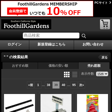
PCサイト
ログイン
新規登録はこちら
お問い合わせ
" "
の
検索結果
戻る
おすすめ順
価格の安い順
売れ筋順
表示件数
:
...
...
«
前
1
38
39
40
95
次
»