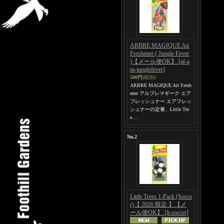
ARBRE MAGIQUE Air
Freshener ( Jungle Fever
)【メール便OK】
[af-a
m-junglefever]
500円
(税別)
ARBRE MAGIQUE Air Fresh
ener アルブレマギーク エア
フレッシュナー エアフレッ
シュナーの定番、Little Tre
e…
No.2
Little Trees 1-Pack (Socce
r)【 2026 限定 】【メ
ール便OK】
[lt-soccer]