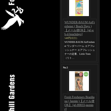
WUNDER-BAUM AirFr
eshener ( Beach Days )
【メール便OK】
[af-w
b-d-beachdays]
540円
(税別)
WUNDER-BAUM AirFreshen
er ワンダーバーム エアフレ
ッシュナー エアフレッシュ
ナーの定番、Little Trees
（リト…
No.5
Fresh Fresheners Brazilia
na ( Jasmin )【メール便
OK】
[af-ff0033-jasmin
e]