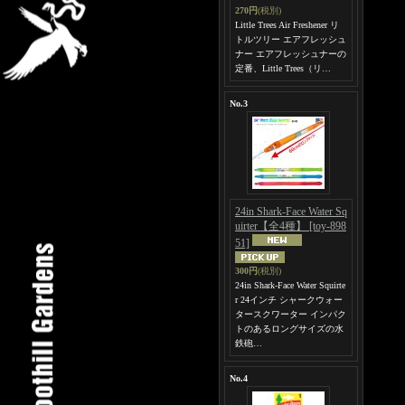
270円
(税別)
Little Trees Air Freshener リ
トルツリー エアフレッシュ
ナー エアフレッシュナーの
定番、Little Trees（リ…
No.3
24in Shark-Face Water Sq
uirter【全4種】
[toy-898
51]
300円
(税別)
24in Shark-Face Water Squirte
r 24インチ シャークウォー
タースクワーター インパク
トのあるロングサイズの水
鉄砲…
No.4