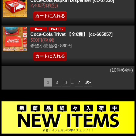
Coca-Cola Napkin Dispenser
[cc-87338]
2,400円
(税別)
Coca-Cola Trivet 【全6種】
[cc-665857]
500円
(税別)
希望小売価格
:
860円
(10件/64件)
...
1
2
3
7
次
»