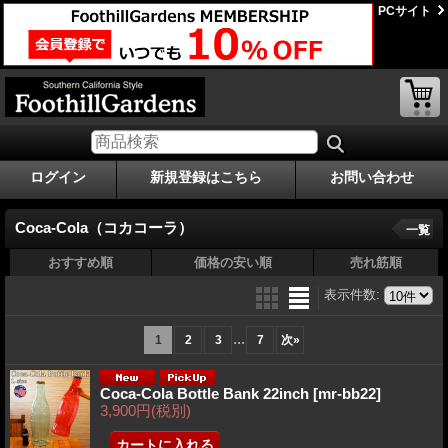
PCサイト
ログイン
新規登録はこちら
お問い合わせ
Coca-Cola（コカコーラ）
一覧
おすすめ順
価格の安い順
売れ筋順
表示件数
:
...
1
2
3
7
次
»
Coca-Cola Bottle Bank 22inch
[mr-bb22]
3,900円
(税別)