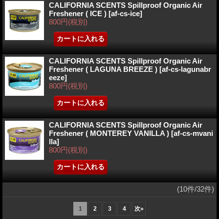
CALIFORNIA SCENTS Spillproof Organic Air
Freshener ( ICE )
[af-cs-ice]
800円
(税別)
CALIFORNIA SCENTS Spillproof Organic Air
Freshener ( LAGUNA BREEZE )
[af-cs-lagunabr
eeze]
800円
(税別)
CALIFORNIA SCENTS Spillproof Organic Air
Freshener ( MONTEREY VANILLA )
[af-cs-mvani
lla]
800円
(税別)
(10件/32件)
1
2
3
4
次
»