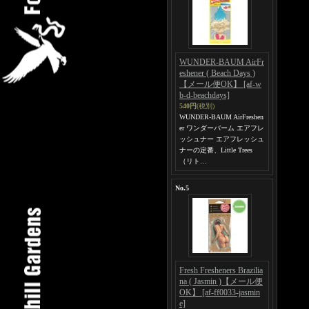
WUNDER-BAUM AirFr
eshener ( Beach Days )
【メール便OK】
[af-w
b-d-beachdays]
540円
(税別)
WUNDER-BAUM AirFreshen
er ワンダーバーム エアフレ
ッシュナー エアフレッシュ
ナーの定番、Little Trees
（リト…
No.5
Fresh Fresheners Brazilia
na ( Jasmin )【メール便
OK】
[af-ff0033-jasmin
e]