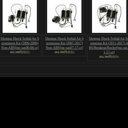
Shotgun Shock Softail Air S
Shotgun Shock Softail Air S
Shotgun Shock Softail Air S
uspension Kit (2000-2006)
uspension Kit (2007-2017)
spension Kit (2011-2017) 
Non-ABS
[mc-sas00-06-cr]
Non-ABS
[mc-sas07-17-cr]
BS/Breakout/Rocker
[mc-sas
1-17-cr]
404,300円
(税別)
404,300円
(税別)
404,300円
(税別)