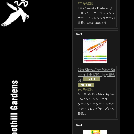
270円
(税別)
Little Trees Air Freshener リ
トルツリー エアフレッシュ
ナー エアフレッシュナーの
定番、Little Trees（リ…
No.3
24in Shark-Face Water Sq
uirter【全4種】
[toy-898
51]
300円
(税別)
24in Shark-Face Water Squirte
r 24インチ シャークウォー
タースクワーター インパク
トのあるロングサイズの水
鉄砲…
No.4