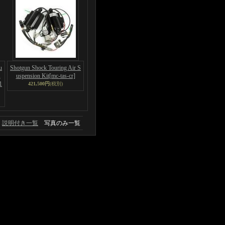
u
Shotgun Shock Touring Air S
A
uspension Kit
[mc-tas-cr]
1
421,500円
(税別)
説明付き一覧
写真のみ一覧