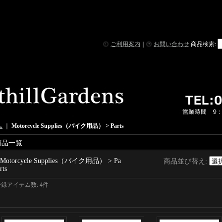
ご利用案内
｜
お問い合わせ
商品検索
:
ム
｜
Motorcycle Supplies（バイク用品） > Parts
商品一覧
Motorcycle Supplies（バイク用品） > Pa
商品並び替え
:
rts
登録アイテム数
:
4件