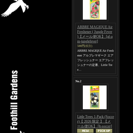
ARBRE MAGIQUE Air
Freshener ( Jungle Fever
)【メール便OK】
[af-a
m-junglefever]
500円
(税別)
ARBRE MAGIQUE Air Fresh
ener アルブレマギーク エア
フレッシュナー エアフレッ
シュナーの定番、Little Tre
e…
No.2
Little Trees 1-Pack (Socce
r)【 2026 限定 】【メ
ール便OK】
[lt-soccer]