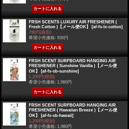
FRSH SCENTS LUXURY AIR FRESHENER (
Fresh Cotton )【メール便OK】
[af-fs-lx-cotton]
780円
(税別)
希望小売価格
:
930円
FRSH SCENT SURFBOARD HANGING AIR
FRESHENER ( Sunshine Vanilla )【メール便
OK】
[af-fs-sb-sunshine]
1,200円
(税別)
希望小売価格
:
1,980円
FRSH SCENT SURFBOARD HANGING AIR
FRESHENER ( Hawaiian Breeze )【メール便
OK】
[af-fs-sb-hawaii]
1,200円
(税別)
希望小売価格
:
1,980円