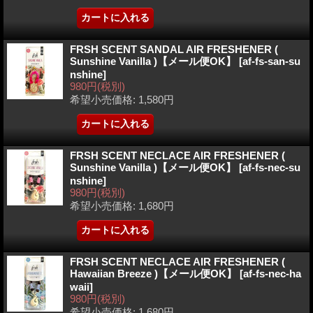
FRSH SCENT SANDAL AIR FRESHENER (
Sunshine Vanilla )【メール便OK】
[af-fs-san-su
nshine]
980円
(税別)
希望小売価格
:
1,580円
FRSH SCENT NECLACE AIR FRESHENER (
Sunshine Vanilla )【メール便OK】
[af-fs-nec-su
nshine]
980円
(税別)
希望小売価格
:
1,680円
FRSH SCENT NECLACE AIR FRESHENER (
Hawaiian Breeze )【メール便OK】
[af-fs-nec-ha
waii]
980円
(税別)
希望小売価格
:
1,680円