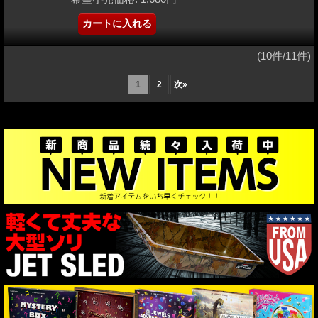
(10件/11件)
1
2
次
»