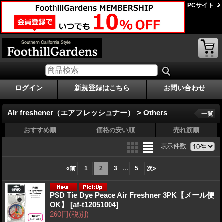
PCサイト
ログイン
新規登録はこちら
お問い合わせ
Air freshener（エアフレッシュナー） > Others
一覧
おすすめ順
価格の安い順
売れ筋順
表示件数
:
...
«
前
1
2
3
5
次
»
PSD Tie Dye Peace Air Freshner 3PK【メール便
OK】
[af-t12051004]
260円
(税別)