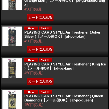
Orange Man )【メール便OK】
[af-gd-skullorang
e]
450円
(税別)
PLAYING CARD STYLE Air Freshener (Joker
Silver )【メール便OK】
[af-pc-joker]
450円
(税別)
PLAYING CARD STYLE Air Freshener ( King Ice
)【メール便OK】
[af-pc-king]
450円
(税別)
PLAYING CARD STYLE Air Freshener ( Queen
Diamond )【メール便OK】
[af-pc-queen]
450円
(税別)