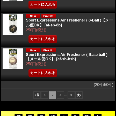
Sport Expressions Air Freshener ( 8-Ball )【メー
ル便OK】
[af-sb-8b]
250円
(税別)
Sport Expressions Air Freshener ( Base ball )
【メール便OK】
[af-sb-bsb]
250円
(税別)
(20件/50件)
...
«
前
1
2
3
5
次
»