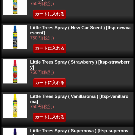
750円
(税別)
Little Trees Spray ( New Car Scent )
[ltsp-newca
rscent]
750円
(税別)
Little Trees Spray ( Strawberry )
[ltsp-strawberr
y]
750円
(税別)
Little Trees Spray ( Vanillaroma )
[ltsp-vanillaro
ma]
750円
(税別)
Little Trees Spray ( Supernova )
[ltsp-supernov