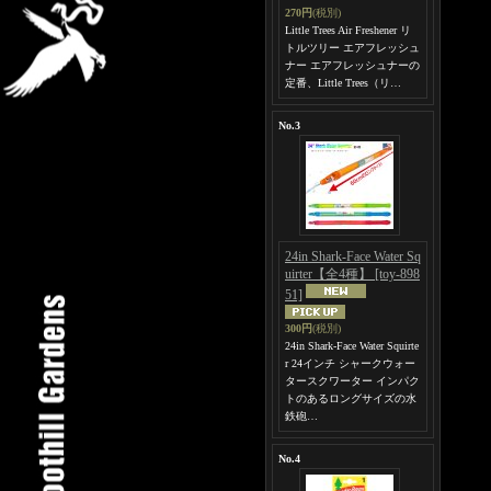
270円
(税別)
Little Trees Air Freshener リ
トルツリー エアフレッシュ
ナー エアフレッシュナーの
定番、Little Trees（リ…
No.3
24in Shark-Face Water Sq
uirter【全4種】
[toy-898
51]
300円
(税別)
24in Shark-Face Water Squirte
r 24インチ シャークウォー
タースクワーター インパク
トのあるロングサイズの水
鉄砲…
No.4