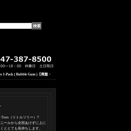
rees 1-Pack ( Bubble Gum )【廃盤・
ー
Trees（リトルツリー）!!
ビニールから全部あけずに上に
いくととても長持ちします。