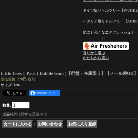
ドイツ版リトルツリー【WUNDE
イタリア版リトルツリー【ARBRE
他にも色々なエアフレッシュナー
↓↓↓
香りから選ぶ
かたちから選ぶ
Little Trees 1-Pack ( Bubble Gum )【廃盤・在庫限り】【メール便OK】
販売価格
:
270円
(税別)
サイズ
:
1cm
Facebookでシェア
数量
:
返品特約に関する重要事項
｜
｜