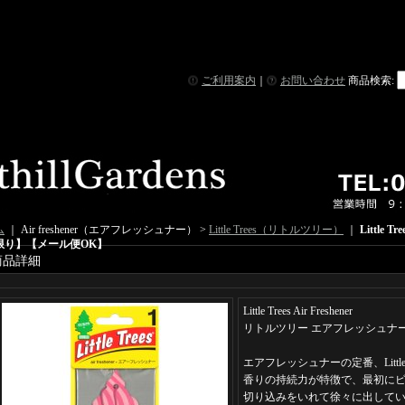
ご利用案内
｜
お問い合わせ
商品検索
:
ム
｜ Air freshener（エアフレッシュナー） >
Little Trees（リトルツリー）
｜
Little T
限り】【メール便OK】
商品詳細
Little Trees Air Freshener
リトルツリー エアフレッシュナ
エアフレッシュナーの定番、Little 
香りの持続力が特徴で、最初に
切り込みをいれて徐々に出して