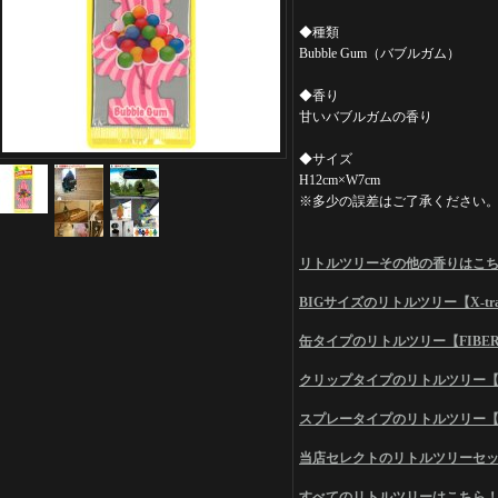
◆種類
Bubble Gum（バブルガム）
◆香り
甘いバブルガムの香り
◆サイズ
H12cm×W7cm
※多少の誤差はご了承ください
リトルツリーその他の香りはこ
BIGサイズのリトルツリー【X-tra 
缶タイプのリトルツリー【FIBER
クリップタイプのリトルツリー【Ve
スプレータイプのリトルツリー【S
当店セレクトのリトルツリーセ
すべてのリトルツリーはこちら