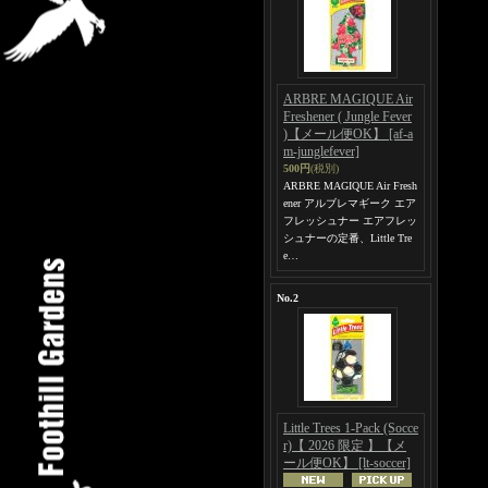
ARBRE MAGIQUE Air
Freshener ( Jungle Fever
)【メール便OK】
[af-a
m-junglefever]
500円
(税別)
ARBRE MAGIQUE Air Fresh
ener アルブレマギーク エア
フレッシュナー エアフレッ
シュナーの定番、Little Tre
e…
No.2
Little Trees 1-Pack (Socce
r)【 2026 限定 】【メ
ール便OK】
[lt-soccer]