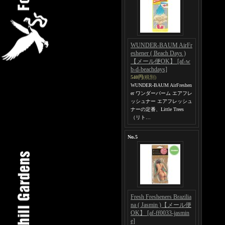
WUNDER-BAUM AirFr
eshener ( Beach Days )
【メール便OK】
[af-w
b-d-beachdays]
540円
(税別)
WUNDER-BAUM AirFreshen
er ワンダーバーム エアフレ
ッシュナー エアフレッシュ
ナーの定番、Little Trees
（リト…
No.5
Fresh Fresheners Brazilia
na ( Jasmin )【メール便
OK】
[af-ff0033-jasmin
e]