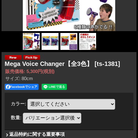
Mega Voice Changer【全3色】
[ts-1381]
販売価格
:
5,300円
(税別)
サイズ
:
80cm
Facebookでシェア
カラー
:
数量
:
返品特約に関する重要事項