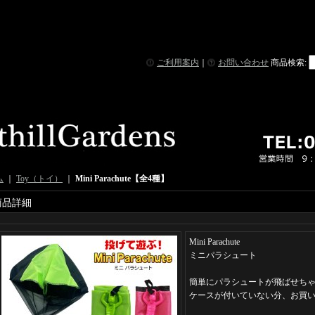
ご利用案内
｜
お問い合わせ
商品検索
:
ム
｜
Toy（トイ）
｜
Mini Parachute【全4種】
商品詳細
Mini Parachute
ミニパラシュート
簡単にパラシュートが飛ばせち
ケースが付いていない分、お買