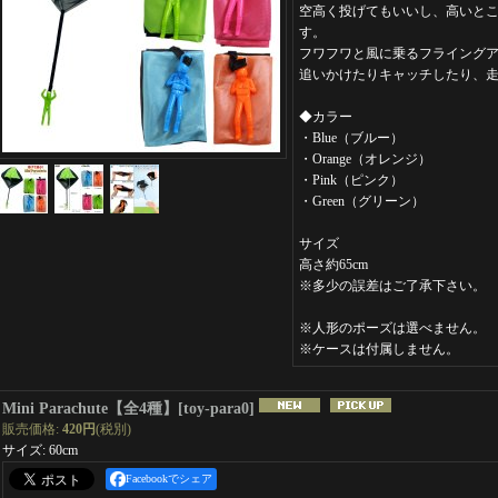
空高く投げてもいいし、高いと
す。
フワフワと風に乗るフライング
追いかけたりキャッチしたり、
◆カラー
・Blue（ブルー）
・Orange（オレンジ）
・Pink（ピンク）
・Green（グリーン）
サイズ
高さ約65cm
※多少の誤差はご了承下さい。
※人形のポーズは選べません。
※ケースは付属しません。
Mini Parachute【全4種】
[
toy-para0
]
販売価格
:
420円
(税別)
サイズ
:
60cm
Facebookでシェア