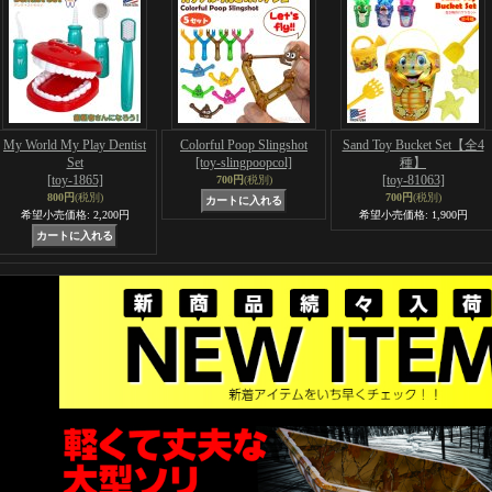
My World My Play Dentist
Colorful Poop Slingshot
Sand Toy Bucket Set【全4
Set
[toy-slingpoopcol]
種】
[toy-1865]
[toy-81063]
700円
(税別)
800円
(税別)
700円
(税別)
希望小売価格
:
2,200円
希望小売価格
:
1,900円