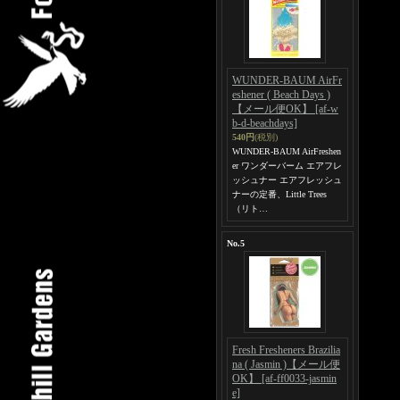
WUNDER-BAUM AirFr
eshener ( Beach Days )
【メール便OK】
[af-w
b-d-beachdays]
540円
(税別)
WUNDER-BAUM AirFreshen
er ワンダーバーム エアフレ
ッシュナー エアフレッシュ
ナーの定番、Little Trees
（リト…
No.5
Fresh Fresheners Brazilia
na ( Jasmin )【メール便
OK】
[af-ff0033-jasmin
e]