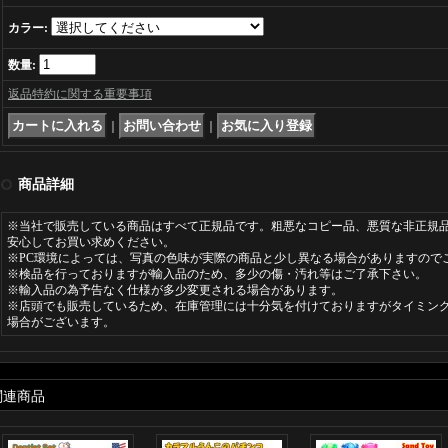
カラー
:
数量
:
返品特約に関する重要事項
｜
｜
商品詳細
※当社で販売している商品はすべて正規品です。粗悪なコピー品、悪質な非正規
安心してお買い求めください。
※PC環境によっては、写真の色味が実際の商品と少し異なる場合がありますので
※検品を行っておりますが輸入品のため、多少の傷・汚れ等はご了承下さい。
※輸入品の為予告なく仕様が多少変更される場合があります。
※店頭でも販売しているため、在庫管理には十分気を付けておりますがタイミン
場合がございます。
関連商品