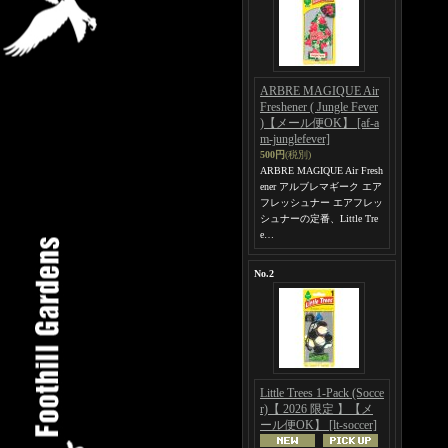
ARBRE MAGIQUE Air
Freshener ( Jungle Fever
)【メール便OK】
[af-a
m-junglefever]
500円
(税別)
ARBRE MAGIQUE Air Fresh
ener アルブレマギーク エア
フレッシュナー エアフレッ
シュナーの定番、Little Tre
e…
No.2
Little Trees 1-Pack (Socce
r)【 2026 限定 】【メ
ール便OK】
[lt-soccer]