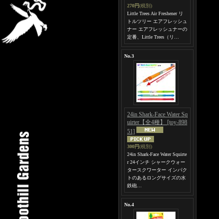
270円
(税別)
Little Trees Air Freshener リ
トルツリー エアフレッシュ
ナー エアフレッシュナーの
定番、Little Trees（リ…
No.3
24in Shark-Face Water Sq
uirter【全4種】
[toy-898
51]
300円
(税別)
24in Shark-Face Water Squirte
r 24インチ シャークウォー
タースクワーター インパク
トのあるロングサイズの水
鉄砲…
No.4