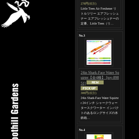
270円
(税別)
Little Trees Air Freshener リ
トルツリー エアフレッシュ
ナー エアフレッシュナーの
定番、Little Trees（リ…
No.3
24in Shark-Face Water Sq
uirter【全4種】
[toy-898
51]
300円
(税別)
24in Shark-Face Water Squirte
r 24インチ シャークウォー
タースクワーター インパク
トのあるロングサイズの水
鉄砲…
No.4