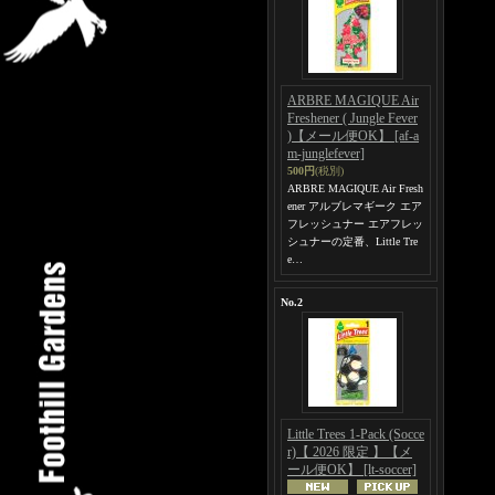
ARBRE MAGIQUE Air
Freshener ( Jungle Fever
)【メール便OK】
[af-a
m-junglefever]
500円
(税別)
ARBRE MAGIQUE Air Fresh
ener アルブレマギーク エア
フレッシュナー エアフレッ
シュナーの定番、Little Tre
e…
No.2
Little Trees 1-Pack (Socce
r)【 2026 限定 】【メ
ール便OK】
[lt-soccer]