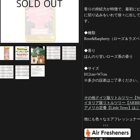
香りの持続力が特徴で、最初に
に切り込みをいれて徐々に出し
す。
◆種類
Rose&Raspberry（ローズ＆ラ
◆香り
ほんのり甘いローズ系の香り
◆サイズ
H12cm×W7cm
※多少の誤差はご了承ください
その他ドイツ版リトルツリー【WU
イタリア版リトルツリー【ARBRE
アメリカ定番【Little Trees】は
他にも色々なエアフレッシュナー
↓↓↓