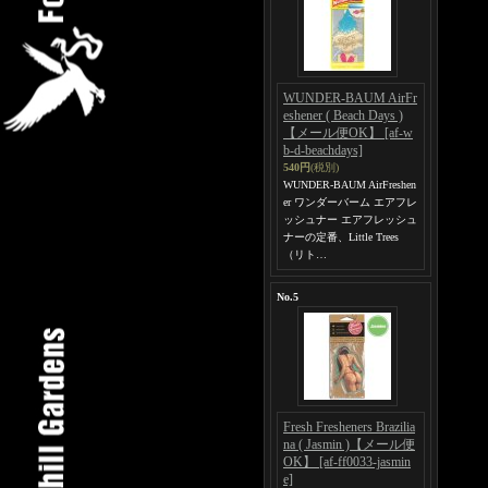
WUNDER-BAUM AirFr
eshener ( Beach Days )
【メール便OK】
[af-w
b-d-beachdays]
540円
(税別)
WUNDER-BAUM AirFreshen
er ワンダーバーム エアフレ
ッシュナー エアフレッシュ
ナーの定番、Little Trees
（リト…
No.5
Fresh Fresheners Brazilia
na ( Jasmin )【メール便
OK】
[af-ff0033-jasmin
e]