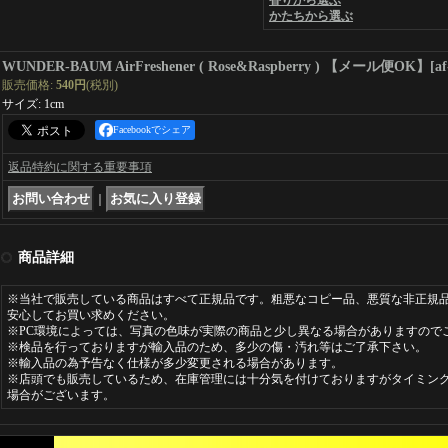
香りから選ぶ
かたちから選ぶ
WUNDER-BAUM AirFreshener ( Rose&Raspberry ) 【メール便OK】
[
af
販売価格
:
540円
(税別)
サイズ
:
1cm
Facebookでシェア
返品特約に関する重要事項
｜
商品詳細
※当社で販売している商品はすべて正規品です。粗悪なコピー品、悪質な非正規
安心してお買い求めください。
※PC環境によっては、写真の色味が実際の商品と少し異なる場合がありますので
※検品を行っておりますが輸入品のため、多少の傷・汚れ等はご了承下さい。
※輸入品の為予告なく仕様が多少変更される場合があります。
※店頭でも販売しているため、在庫管理には十分気を付けておりますがタイミン
場合がございます。