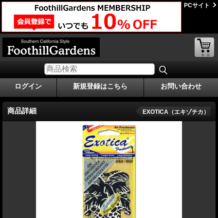
PCサイト
ログイン
新規登録はこちら
お問い合わせ
商品詳細
EXOTICA（エキゾチカ）