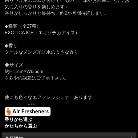
吊り下げ用のゴムが付いているので、車やお部屋に下げてお
気に入りの香りを楽しめます♪
香りがしっかりと長持ち、約2か月間持続します。
◆種類（全27種）
EXOTICA ICE（エキゾチカアイス）
◆香り
クールなメンズ系香水のような香り
◆サイズ
約H11cm×W6.5cm
※多少の誤差はご了承下さい。
他にも色々なエアフレッシュナーあります
↓↓↓
香りから選ぶ
かたちから選ぶ