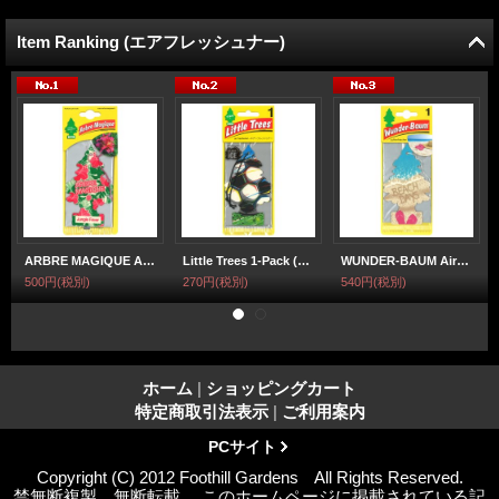
Item Ranking (エアフレッシュナー)
ARBRE MAGIQUE Air Freshener ( Jungle Fever )【メール便OK】
Little Trees 1-Pack (Soccer)【 2026 限定 】【メール便OK】
WUNDER-BAUM AirFreshener ( Beach Days ) 【メール便OK】
500円
(税別)
270円
(税別)
540円
(税別)
ホーム
|
ショッピングカート
特定商取引法表示
|
ご利用案内
PCサイト
Copyright (C) 2012 Foothill Gardens All Rights Reserved.
禁無断複製、無断転載、 このホームページに掲載されている記