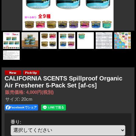
CALIFORNIA SCENTS Spillproof Organic
Air Freshener 5-Pack Set
[af-cs]
販売価格
:
4,000円
(税別)
サイズ
:
20cm
Facebookでシェア
香り
: