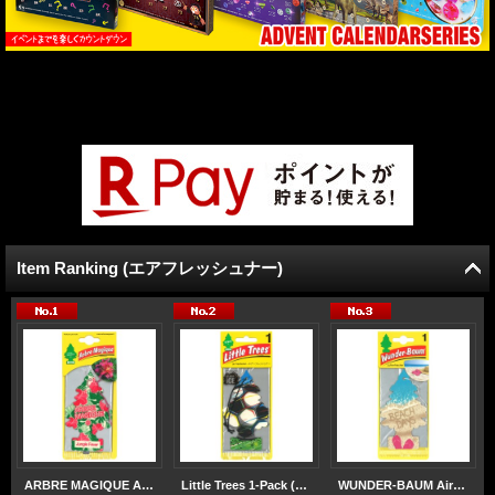
Item Ranking (エアフレッシュナー)
ARBRE MAGIQUE Air Freshener ( Jungle Fever )【メール便OK】
Little Trees 1-Pack (Soccer)【 2026 限定 】【メール便OK】
WUNDER-BAUM AirFreshener ( Beach Days ) 【メール便OK】