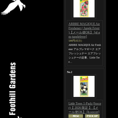
ARBRE MAGIQUE Air
Freshener ( Jungle Fever
)【メール便OK】
[af-a
m-junglefever]
500円
(税別)
ARBRE MAGIQUE Air Fresh
ener アルブレマギーク エア
フレッシュナー エアフレッ
シュナーの定番、Little Tre
e…
No.2
Little Trees 1-Pack (Socce
r)【 2026 限定 】【メ
ール便OK】
[lt-soccer]