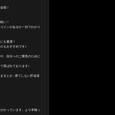
貯金箱！
に軽い！
いコインがあるか一目でわかり
アにも最適！
のもおすすめです♪
金や、自分へのご褒美のために
で喜ばれております♪
貯まるとか...果てしない貯金道
！
がかっています。より本物っ