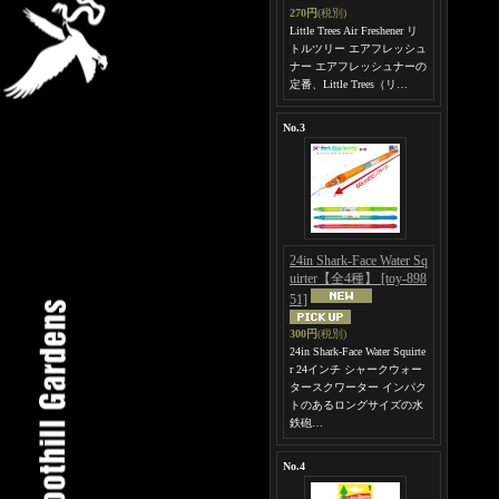
270円
(税別)
Little Trees Air Freshener リ
トルツリー エアフレッシュ
ナー エアフレッシュナーの
定番、Little Trees（リ…
No.3
24in Shark-Face Water Sq
uirter【全4種】
[toy-898
51]
300円
(税別)
24in Shark-Face Water Squirte
r 24インチ シャークウォー
タースクワーター インパク
トのあるロングサイズの水
鉄砲…
No.4