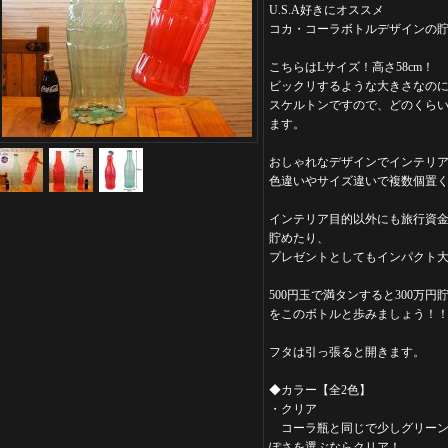
U.S.A好きにオススメ
コカ・コーラボトルデザインの
こちらはLサイズ！高さ58cm！
ビックリするような大きさなの
スケルトンですので、どのくら
ます。
おしゃれなデザインでインテリ
色違いやサイズ違いで複数個置く
インテリア目的以外にも旅行資
貯めたり、
プレゼントとしてもインパクト大
500円玉で満タンすると300万円
をこのボトルと歩みましょう！
フタは引っ張ると開きます。
◆カラー【全2色】
・クリア
コーラ瓶と同じで少しグリーン
ぽさを選ぶならクリア！