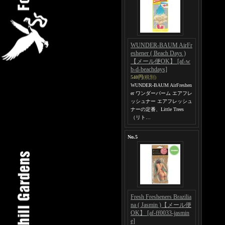
WUNDER-BAUM AirFr
eshener ( Beach Days )
【メール便OK】
[af-w
b-d-beachdays]
540円
(税別)
WUNDER-BAUM AirFreshen
er ワンダーバーム エアフレ
ッシュナー エアフレッシュ
ナーの定番、Little Trees
（リト…
No.5
Fresh Fresheners Brazilia
na ( Jasmin )【メール便
OK】
[af-ff0033-jasmin
e]