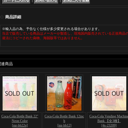
｜
｜
商品詳細
※輸入品の為、予告なく仕様が多少変更される場合があります。
当店で販売している商品はメーカーが製造し、現地国内販売されている正規商品
違法にコピーされた偽物、海賊版等ではありません。
関連商品
Coca-Cola Bottle Bank 22"
Coca-Cola Bottle Bank 12inc
Coca-Cola Vending Machin
Neon Color
h
Bank 【全3種】
[mr-bb22n]
[mr-bb12]
[4s-23209]