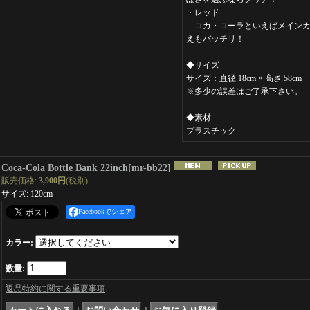
・レッド
コカ・コーラといえばメインカ
えもバッチリ！
◆サイズ
サイズ：直径 18cm × 高さ 58cm
※多少の誤差はご了承下さい。
◆素材
プラスチック
Coca-Cola Bottle Bank 22inch
[
mr-bb22
]
販売価格
:
3,900円
(税別)
サイズ
:
120cm
Facebookでシェア
カラー
:
数量
:
返品特約に関する重要事項