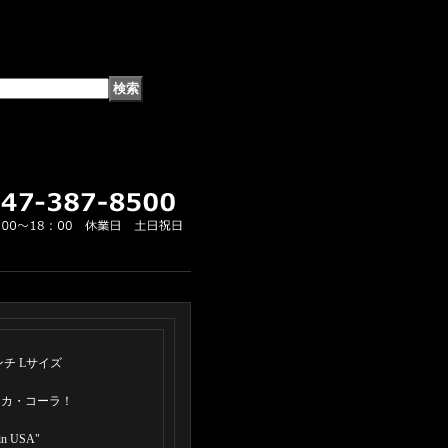
チ Lサイズ
コカ・コーラ！
 USA"