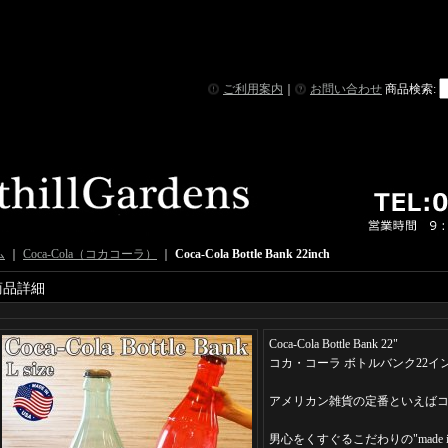
ご利用案内
｜
お問い合わせ
商品検索
:
ム
｜
Coca-Cola（コカコーラ）
｜
Coca-Cola Bottle Bank 22inch
商品詳細
Coca-Cola Bottle Bank 22"
コカ・コーラ ボトルバンク22イン
アメリカン雑貨の定番といえば
男心をくすぐるこだわりの"made in