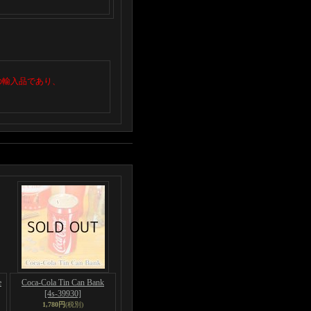
の輸入品であり、
e
Coca-Cola Tin Can Bank
[4s-39930]
1,780円
(税別)