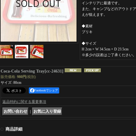
インテリアに最適です。
また、キャンプなどのアウトド
えが狙えます。
◆素材
ブリキ
◆サイズ
H 2cm × W 34.5cm × D 23.5cm
※多少の誤差はご了承ください
Coca-Cola Serving Tray
[
cc-24631
]
販売価格
:
980円
(税別)
サイズ
:
80cm
Facebookでシェア
返品特約に関する重要事項
｜
商品詳細