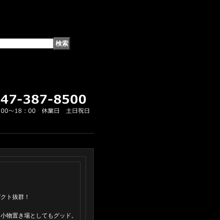
パクト抜群！
。
り小物置き場としてもグッド。