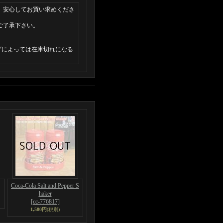
 安心してお買い求めくださ
ご了承下さい。
グによっては在庫切れになる
Coca-Cola Salt and Pepper S
haker
[cc-776817]
1,580円
(税別)