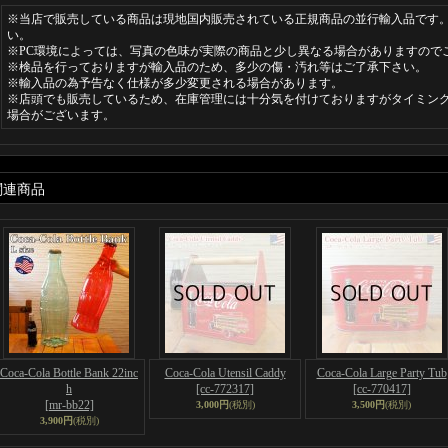
※当店で販売している商品は現地国内販売されている正規商品の並行輸入品です。
い。
※PC環境によっては、写真の色味が実際の商品と少し異なる場合がありますので
※検品を行っておりますが輸入品のため、多少の傷・汚れ等はご了承下さい。
※輸入品の為予告なく仕様が多少変更される場合があります。
※店頭でも販売しているため、在庫管理には十分気を付けておりますがタイミン
場合がございます。
関連商品
Coca-Cola Bottle Bank 22inc
Coca-Cola Utensil Caddy
Coca-Cola Large Party Tub
h
[cc-772317]
[cc-770417]
[mr-bb22]
3,000円
(税別)
3,500円
(税別)
3,900円
(税別)