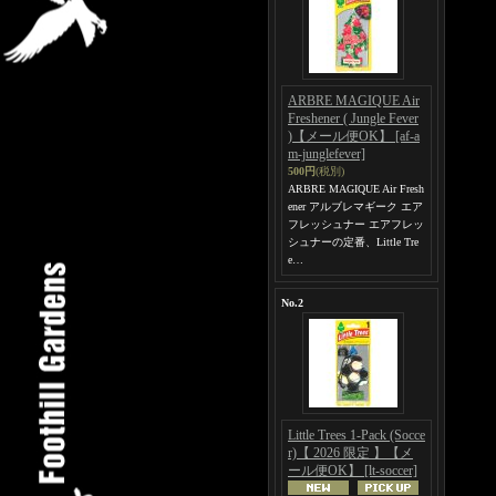
ARBRE MAGIQUE Air
Freshener ( Jungle Fever
)【メール便OK】
[af-a
m-junglefever]
500円
(税別)
ARBRE MAGIQUE Air Fresh
ener アルブレマギーク エア
フレッシュナー エアフレッ
シュナーの定番、Little Tre
e…
No.2
Little Trees 1-Pack (Socce
r)【 2026 限定 】【メ
ール便OK】
[lt-soccer]