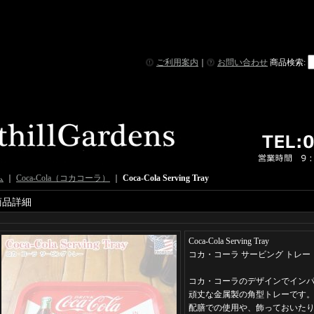
ご利用案内
｜
お問い合わせ
商品検索
:
ム
｜
Coca-Cola（コカコーラ）
｜
Coca-Cola Serving Tray
商品詳細
Coca-Cola Serving Tray
コカ・コーラ サービング トレー
コカ・コーラのデザインでイン
頑丈な金属製の角型トレーです
配膳での使用や、飾っておいた