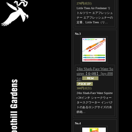
270円
(税別)
Little Trees Air Freshener リ
トルツリー エアフレッシュ
ナー エアフレッシュナーの
定番、Little Trees（リ…
No.3
24in Shark-Face Water Sq
uirter【全4種】
[toy-898
51]
300円
(税別)
24in Shark-Face Water Squirte
r 24インチ シャークウォー
タースクワーター インパク
トのあるロングサイズの水
鉄砲…
No.4