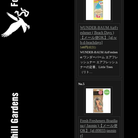
WUNDER-BAUM AirFr
eshener ( Beach Days )
【メール便OK】
[af-w
b-d-beachdays]
540円
(税別)
WUNDER-BAUM AirFreshen
er ワンダーバーム エアフレ
ッシュナー エアフレッシュ
ナーの定番、Little Trees
（リト…
No.5
Fresh Fresheners Brazilia
na ( Jasmin )【メール便
OK】
[af-ff0033-jasmin
e]