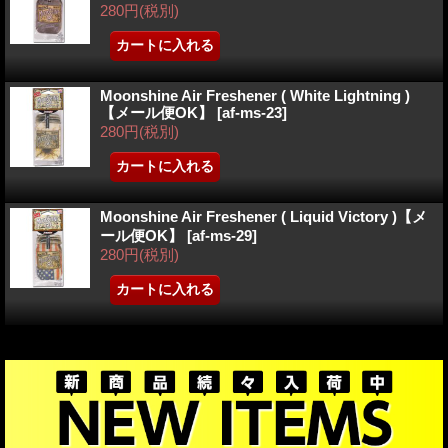
280円
(税別)
Moonshine Air Freshener ( White Lightning )
【メール便OK】
[
af-ms-23
]
280円
(税別)
Moonshine Air Freshener ( Liquid Victory )【メ
ール便OK】
[
af-ms-29
]
280円
(税別)