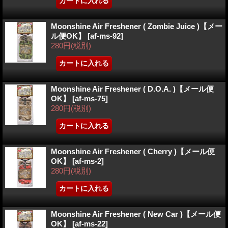
Moonshine Air Freshener ( Zombie Juice )【メー
ル便OK】
[
af-ms-92
]
280円
(税別)
Moonshine Air Freshener ( D.O.A. )【メール便
OK】
[
af-ms-75
]
280円
(税別)
Moonshine Air Freshener ( Cherry )【メール便
OK】
[
af-ms-2
]
280円
(税別)
Moonshine Air Freshener ( New Car )【メール便
OK】
[
af-ms-22
]