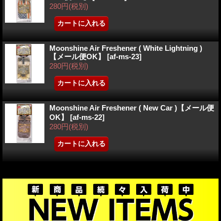
280円
(税別)
Moonshine Air Freshener ( White Lightning )
【メール便OK】
[
af-ms-23
]
280円
(税別)
Moonshine Air Freshener ( New Car )【メール便
OK】
[
af-ms-22
]
280円
(税別)