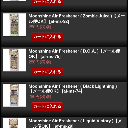
Moonshine Air Freshener ( Zombie Juice )【メー
ル便OK】
[
af-ms-92
]
280円
(税別)
Moonshine Air Freshener ( D.O.A. )【メール便
OK】
[
af-ms-75
]
280円
(税別)
Moonshine Air Freshener ( Black Lightning )
【メール便OK】
[
af-ms-74
]
280円
(税別)
Moonshine Air Freshener ( Liquid Victory )【メ
ール便OK】
[
af-ms-29
]