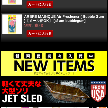
ARBRE MAGIQUE Air Freshener ( Bubble Gum
)【メール便OK】
[
af-am-bubblegum
]
500円
(税別)